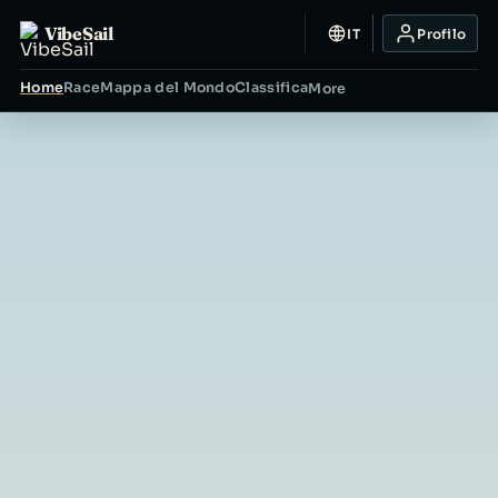
VibeSail
IT
Profilo
Home
Race
Mappa del Mondo
Classifica
More