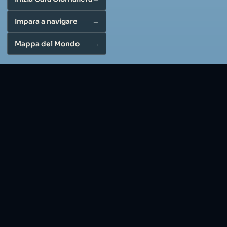
Impara a navigare
Mappa del Mondo
Simulatore di vela online gratis: un
gioco di vela 3D nel browser
Gioca a VibeSail, un simulatore di vela 3D online gratis.
Nessun download. Gare giornaliere, città e tutorial di
regolazione nel browser.
Fisica reale della vela
Angolo del vento, regolazione delle vele, sbandamento e
risposta della barca contano: esercita le stesse basi
usate in acqua.
Modi di giocare